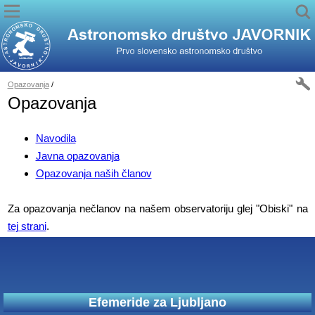
Opazovanja
/
Opazovanja
Navodila
Javna opazovanja
Opazovanja naših članov
Za opazovanja nečlanov na našem observatoriju glej "Obiski" na
tej strani
.
Efemeride za Ljubljano