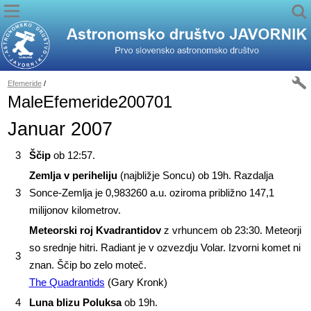
Efemeride
/
MaleEfemeride200701
Januar 2007
3
Ščip
ob 12:57.
Zemlja v periheliju
(najbližje Soncu) ob 19h. Razdalja
3
Sonce-Zemlja je 0,983260 a.u. oziroma približno 147,1
milijonov kilometrov.
Meteorski roj Kvadrantidov
z vrhuncem ob 23:30. Meteorji
so srednje hitri. Radiant je v ozvezdju Volar. Izvorni komet ni
3
znan. Ščip bo zelo moteč.
The Quadrantids
(Gary Kronk)
4
Luna blizu Poluksa
ob 19h.