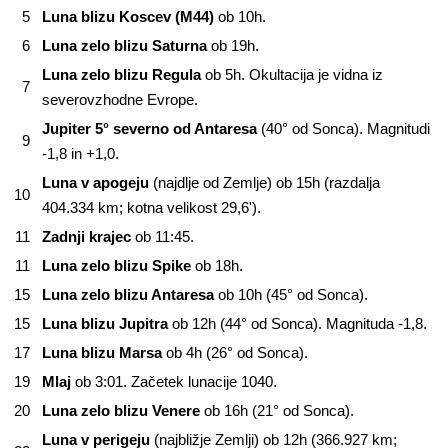
5
Luna blizu Koscev (M44)
ob 10h.
6
Luna zelo blizu Saturna
ob 19h.
Luna zelo blizu Regula
ob 5h. Okultacija je vidna iz
7
severovzhodne Evrope.
Jupiter 5° severno od Antaresa
(40° od Sonca). Magnitudi
9
-1,8 in +1,0.
Luna v apogeju
(najdlje od Zemlje) ob 15h (razdalja
10
404.334 km; kotna velikost 29,6').
11
Zadnji krajec
ob 11:45.
11
Luna zelo blizu Spike
ob 18h.
15
Luna zelo blizu Antaresa
ob 10h (45° od Sonca).
15
Luna blizu Jupitra
ob 12h (44° od Sonca). Magnituda -1,8.
17
Luna blizu Marsa
ob 4h (26° od Sonca).
19
Mlaj
ob 3:01. Začetek lunacije 1040.
20
Luna zelo blizu Venere
ob 16h (21° od Sonca).
Luna v perigeju
(najbližje Zemlji) ob 12h (366.927 km;