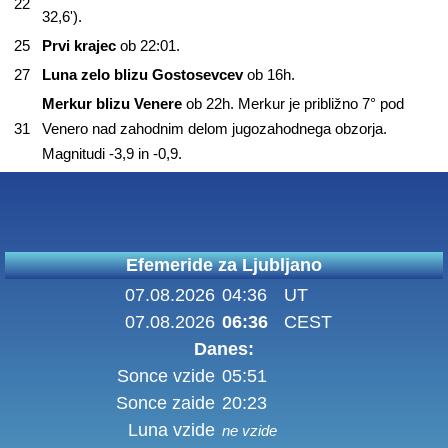
22
32,6').
25
Prvi krajec
ob 22:01.
27
Luna zelo blizu Gostosevcev
ob 16h.
Merkur blizu Venere
ob 22h. Merkur je približno 7° pod
31
Venero nad zahodnim delom jugozahodnega obzorja.
Magnitudi -3,9 in -0,9.
Efemeride za Ljubljano
07.08.2026
04:36
UT
07.08.2026
06:36
CEST
Danes:
Sonce vzide
05:51
Sonce zaide
20:23
Luna vzide
ne vzide