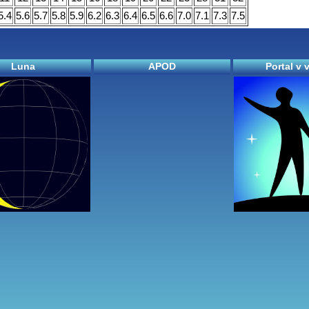
5.4
5.6
5.7
5.8
5.9
6.2
6.3
6.4
6.5
6.6
7.0
7.1
7.3
7.5
Luna
APOD
Portal v 