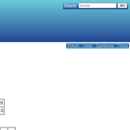
Iskanje
:
Pokaži
Uredi
Zgodovina
Tiskaj
59
.5