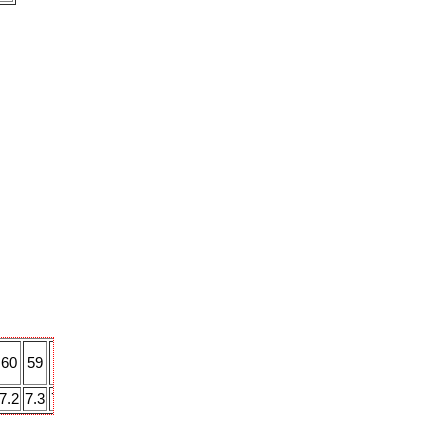
60
59
73
86
7.2
7.3
7.4
7.5