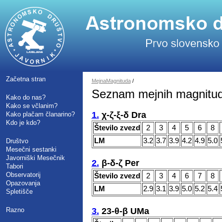
Začetna stran
MejnaMagnituda
/
Seznam mejnih magnitud
Kako do nas?
Kako se včlanim?
1.
χ-ζ-ξ-δ Dra
Kako plačam članarino?
Kdo je kdo?
Število zvezd
2
3
4
5
6
8
LM
3.2
3.7
3.9
4.2
4.9
5.0
Društvo
Mesečni sestanki
Javorniški Mesečnik
2.
β-δ-ζ Per
Tabori
Observatorij
Število zvezd
2
3
4
6
7
8
Opazovanja
LM
2.9
3.1
3.9
5.0
5.2
5.4
Spletišče
Razno
3.
23-θ-β UMa