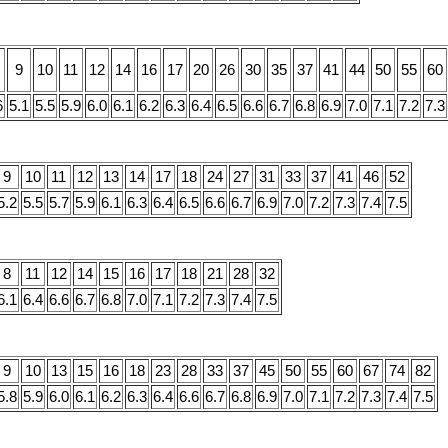
9
10
11
12
14
16
17
20
26
30
35
37
41
44
50
55
60
6
5.1
5.5
5.9
6.0
6.1
6.2
6.3
6.4
6.5
6.6
6.7
6.8
6.9
7.0
7.1
7.2
7.3
9
10
11
12
13
14
17
18
24
27
31
33
37
41
46
52
5.2
5.5
5.7
5.9
6.1
6.3
6.4
6.5
6.6
6.7
6.9
7.0
7.2
7.3
7.4
7.5
8
11
12
14
15
16
17
18
21
28
32
6.1
6.4
6.6
6.7
6.8
7.0
7.1
7.2
7.3
7.4
7.5
9
10
13
15
16
18
23
28
33
37
45
50
55
60
67
74
82
5.8
5.9
6.0
6.1
6.2
6.3
6.4
6.6
6.7
6.8
6.9
7.0
7.1
7.2
7.3
7.4
7.5