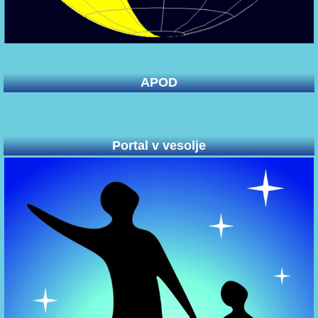
APOD
Portal v vesolje