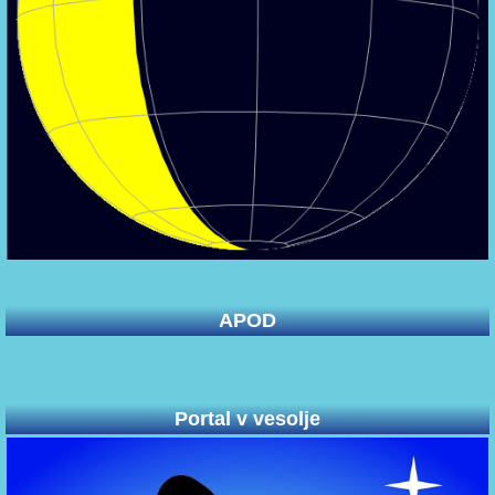
APOD
Portal v vesolje