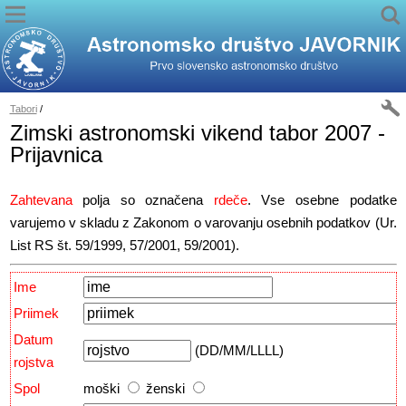
Tabori
/
Zimski astronomski vikend tabor 2007 -
Prijavnica
Zahtevana
polja so označena
rdeče
. Vse osebne podatke
varujemo v skladu z Zakonom o varovanju osebnih podatkov (Ur.
List RS št. 59/1999, 57/2001, 59/2001).
Ime
Priimek
Datum
(DD/MM/LLLL)
rojstva
Spol
moški
ženski