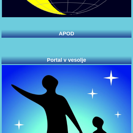
APOD
Portal v vesolje