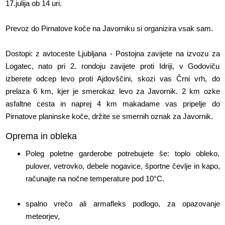
17.julija ob 14 uri.
Prevoz do Pirnatove koče na Javorniku si organizira vsak sam.
Dostopi: z avtoceste Ljubljana - Postojna zavijete na izvozu za
Logatec, nato pri 2. rondoju zavijete proti Idriji, v Godoviču
izberete odcep levo proti Ajdovščini, skozi vas Črni vrh, do
prelaza 6 km, kjer je smerokaz levo za Javornik. 2 km ozke
asfaltne cesta in naprej 4 km makadame vas pripelje do
Pirnatove planinske koče, držite se smernih oznak za Javornik.
Oprema in obleka
Poleg poletne garderobe potrebujete še: toplo obleko,
pulover, vetrovko, debele nogavice, športne čevlje in kapo,
računajte na nočne temperature pod 10°C.
spalno vrečo ali armafleks podlogo, za opazovanje
meteorjev,