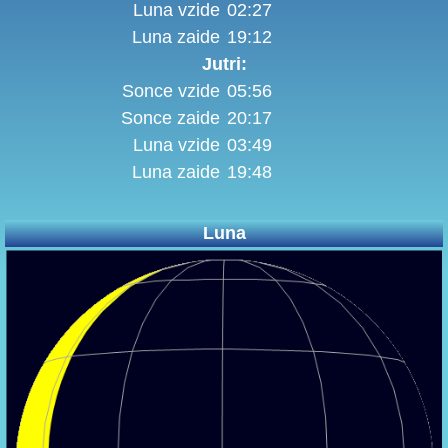
Luna vzide
02:27
Luna zaide
19:12
Jutri:
Sonce vzide
05:56
Sonce zaide
20:17
Luna vzide
03:49
Luna zaide
19:48
Luna