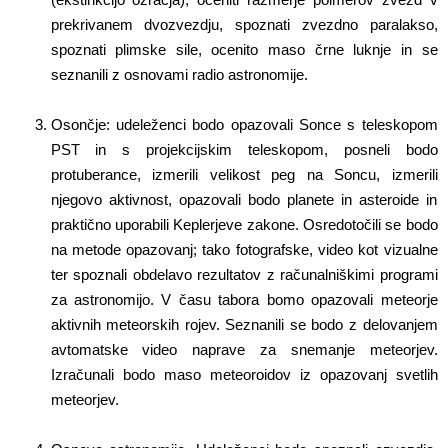
prekrivanem dvozvezdju, spoznati zvezdno paralakso,
spoznati plimske sile, ocenito maso črne luknje in se
seznanili z osnovami radio astronomije.
Osončje: udeleženci bodo opazovali Sonce s teleskopom
PST in s projekcijskim teleskopom, posneli bodo
protuberance, izmerili velikost peg na Soncu, izmerili
njegovo aktivnost, opazovali bodo planete in asteroide in
praktično uporabili Keplerjeve zakone. Osredotočili se bodo
na metode opazovanj; tako fotografske, video kot vizualne
ter spoznali obdelavo rezultatov z računalniškimi programi
za astronomijo. V času tabora bomo opazovali meteorje
aktivnih meteorskih rojev. Seznanili se bodo z delovanjem
avtomatske video naprave za snemanje meteorjev.
Izračunali bodo maso meteoroidov iz opazovanj svetlih
meteorjev.