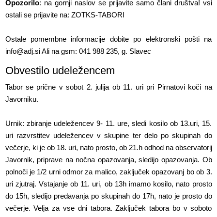
Opozorilo
: na gornji naslov se prijavite samo člani društva! vsi
ostali se prijavite na: ZOTKS-TABORI
Ostale pomembne informacije dobite po elektronski pošti na
info@adj.si Ali na gsm: 041 988 235, g. Slavec
Obvestilo udeležencem
Tabor se prične v sobot 2. julija ob 11. uri pri Pirnatovi koči na
Javorniku.
Urnik: zbiranje udeležencev 9- 11. ure, sledi kosilo ob 13.uri, 15.
uri razvrstitev udeležencev v skupine ter delo po skupinah do
večerje, ki je ob 18. uri, nato prosto, ob 21.h odhod na observatorij
Javornik, priprave na nočna opazovanja, sledijo opazovanja. Ob
polnoči je 1/2 urni odmor za malico, zaključek opazovanj bo ob 3.
uri zjutraj. Vstajanje ob 11. uri, ob 13h imamo kosilo, nato prosto
do 15h, sledijo predavanja po skupinah do 17h, nato je prosto do
večerje. Velja za vse dni tabora. Zaključek tabora bo v soboto