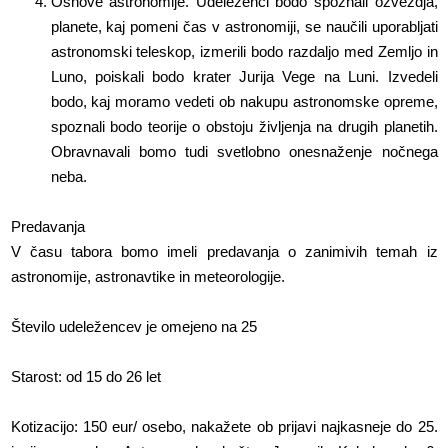
Osnove astronomije. Udeleženci bodo spoznali ozvezdja,
planete, kaj pomeni čas v astronomiji, se naučili uporabljati
astronomski teleskop, izmerili bodo razdaljo med Zemljo in
Luno, poiskali bodo krater Jurija Vege na Luni. Izvedeli
bodo, kaj moramo vedeti ob nakupu astronomske opreme,
spoznali bodo teorije o obstoju življenja na drugih planetih.
Obravnavali bomo tudi svetlobno onesnaženje nočnega
neba.
Predavanja
V času tabora bomo imeli predavanja o zanimivih temah iz
astronomije, astronavtike in meteorologije.
Število udeležencev je omejeno na 25
Starost: od 15 do 26 let
Kotizacijo: 150 eur/ osebo, nakažete ob prijavi najkasneje do 25.