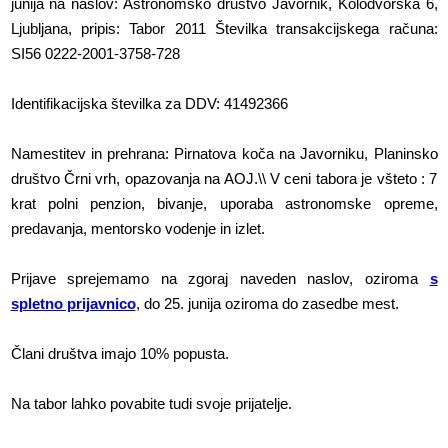
junija na naslov: Astronomsko društvo Javornik, Kolodvorska 6,
Ljubljana, pripis: Tabor 2011 Številka transakcijskega računa:
SI56 0222-2001-3758-728
Identifikacijska številka za DDV: 41492366
Namestitev in prehrana: Pirnatova koča na Javorniku, Planinsko
društvo Črni vrh, opazovanja na AOJ.\\ V ceni tabora je všteto : 7
krat polni penzion, bivanje, uporaba astronomske opreme,
predavanja, mentorsko vodenje in izlet.
Prijave sprejemamo na zgoraj naveden naslov, oziroma
s
spletno prijavnico
, do 25. junija oziroma do zasedbe mest.
Člani društva imajo 10% popusta.
Na tabor lahko povabite tudi svoje prijatelje.