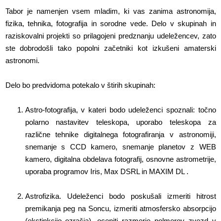
Tabor je namenjen vsem mladim, ki vas zanima astronomija,
fizika, tehnika, fotografija in sorodne vede. Delo v skupinah in
raziskovalni projekti so prilagojeni predznanju udeležencev, zato
ste dobrodošli tako popolni začetniki kot izkušeni amaterski
astronomi.
Delo bo predvidoma potekalo v štirih skupinah:
Astro-fotografija, v kateri bodo udeleženci spoznali: točno
polarno nastavitev teleskopa, uporabo teleskopa za
različne tehnike digitalnega fotografiranja v astronomiji,
snemanje s CCD kamero, snemanje planetov z WEB
kamero, digitalna obdelava fotografij, osnovne astrometrije,
uporaba programov Iris, Max DSRL in MAXIM DL .
Astrofizika. Udeleženci bodo poskušali izmeriti hitrost
premikanja peg na Soncu, izmeriti atmosfersko absorpcijo
(ekstinkcijo ozračja), oceniti razmerje polmerov zvezd v