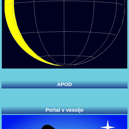
APOD
Portal v vesolje