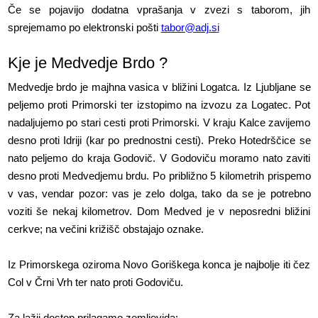
Če se pojavijo dodatna vprašanja v zvezi s taborom, jih
sprejemamo po elektronski pošti
tabor@adj.si
Kje je Medvedje Brdo ?
Medvedje brdo je majhna vasica v bližini Logatca. Iz Ljubljane se
peljemo proti Primorski ter izstopimo na izvozu za Logatec. Pot
nadaljujemo po stari cesti proti Primorski. V kraju Kalce zavijemo
desno proti Idriji (kar po prednostni cesti). Preko Hotedrščice se
nato peljemo do kraja Godovič. V Godoviču moramo nato zaviti
desno proti Medvedjemu brdu. Po približno 5 kilometrih prispemo
v vas, vendar pozor: vas je zelo dolga, tako da se je potrebno
voziti še nekaj kilometrov. Dom Medved je v neposredni bližini
cerkve; na večini križišč obstajajo oznake.
Iz Primorskega oziroma Novo Goriškega konca je najbolje iti čez
Col v Črni Vrh ter nato proti Godoviču.
Za lažji dostop prilagamo zemljevida: