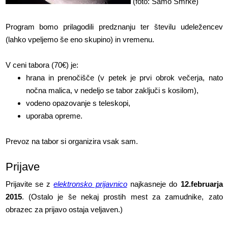
(foto: Samo Smrke)
Program bomo prilagodili predznanju ter številu udeležencev
(lahko vpeljemo še eno skupino) in vremenu.
V ceni tabora (70€) je:
hrana in prenočišče (v petek je prvi obrok večerja, nato
nočna malica, v nedeljo se tabor zaključi s kosilom),
vodeno opazovanje s teleskopi,
uporaba opreme.
Prevoz na tabor si organizira vsak sam.
Prijave
Prijavite se z
elektronsko prijavnico
najkasneje do
12.februarja
2015
. (Ostalo je še nekaj prostih mest za zamudnike, zato
obrazec za prijavo ostaja veljaven.)