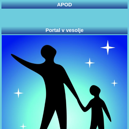
APOD
Portal v vesolje