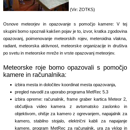
(Vir: ZOTKS)
Osnove meteorjev in opazovanje s pomočjo kamere: V tej
skupini bomo spoznali kakšen pojav je to, izvor, kratka zgodovina
opazovanj, poimenovanje meteorskih rojev, meteroidna vlakna,
radiant, meteorska aktivnost, meteorske organizacije in društva
po svetu in meteorske mreže in vrste opazovanj meteorjev.
Meteorske roje bomo opazovali s pomočjo
kamere in računalnika:
izbira mesta in določitev koordinat mesta opazovanja,
pregled navodil za uporabo programa MetRec 5.3
izbira opreme: računalnik, frame graber kartica Meteor 2,
občutljiva video kamera z avtomatsko zaslonko in
objektivom, ohišje za kamero z ogrevanjem, napajalnik za
kamero, stabilno stojalo, električni kabli za napajanje
kamere, program MetRec za računalnik, ura za vklop in