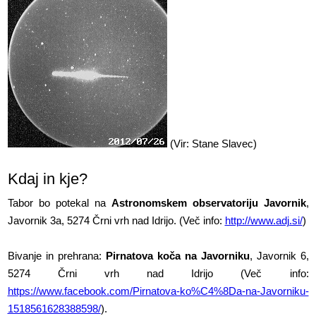
(Vir: Stane Slavec)
Kdaj in kje?
Tabor bo potekal na
Astronomskem observatoriju Javornik
,
Javornik 3a, 5274 Črni vrh nad Idrijo. (Več info:
http://www.adj.si/
)
Bivanje in prehrana:
Pirnatova koča na Javorniku
, Javornik 6,
5274 Črni vrh nad Idrijo (Več info:
https://www.facebook.com/Pirnatova-ko%C4%8Da-na-Javorniku-
1518561628388598/
).