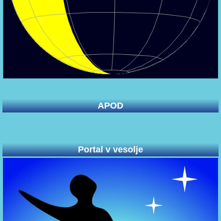
APOD
Portal v vesolje