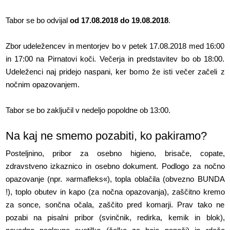
Tabor se bo odvijal
od 17.08.2018 do 19.08.2018
.
Zbor udeležencev in mentorjev bo v petek 17.08.2018 med 16:00
in 17:00 na Pirnatovi koči. Večerja in predstavitev bo ob 18:00.
Udeleženci naj pridejo naspani, ker bomo že isti večer začeli z
nočnim opazovanjem.
Tabor se bo zaključil v nedeljo popoldne ob 13:00.
Na kaj ne smemo pozabiti, ko pakiramo?
Posteljnino, pribor za osebno higieno, brisače, copate,
zdravstveno izkaznico in osebno dokument. Podlogo za nočno
opazovanje (npr. »armafleks«), topla oblačila (obvezno BUNDA
!), toplo obutev in kapo (za nočna opazovanja), zaščitno kremo
za sonce, sončna očala, zaščito pred komarji. Prav tako ne
pozabi na pisalni pribor (svinčnik, redirka, kemik in blok),