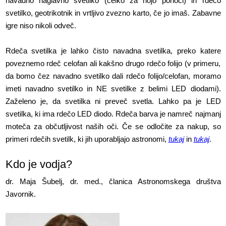
navadno naglavno svetilko (čelko za hojo ponoči) in rdečo
svetilko, geotrikotnik in vrtljivo zvezno karto, če jo imaš. Zabavne
igre niso nikoli odveč.
Rdeča svetilka je lahko čisto navadna svetilka, preko katere
poveznemo rdeč celofan ali kakšno drugo rdečo folijo (v primeru,
da bomo čez navadno svetilko dali rdečo folijo/celofan, moramo
imeti navadno svetilko in NE svetilke z belimi LED diodami).
Zaželeno je, da svetilka ni preveč svetla. Lahko pa je LED
svetilka, ki ima rdečo LED diodo. Rdeča barva je namreč najmanj
moteča za občutljivost naših oči. Če se odločite za nakup, so
primeri rdečih svetilk, ki jih uporabljajo astronomi,
tukaj
in
tukaj
.
Kdo je vodja?
dr. Maja Šubelj, dr. med., članica Astronomskega društva
Javornik.