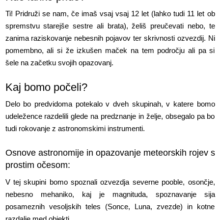
Ti! Pridruži se nam, če imaš vsaj vsaj 12 let (lahko tudi 11 let ob
spremstvu starejše sestre ali brata), želiš preučevati nebo, te
zanima raziskovanje nebesnih pojavov ter skrivnosti ozvezdij. Ni
pomembno, ali si že izkušen maček na tem področju ali pa si
šele na začetku svojih opazovanj.
Kaj bomo počeli?
Delo bo predvidoma potekalo v dveh skupinah, v katere bomo
udeležence razdelili glede na predznanje in želje, obsegalo pa bo
tudi rokovanje z astronomskimi instrumenti.
Osnove astronomije in opazovanje meteorskih rojev s
prostim očesom:
V tej skupini bomo spoznali ozvezdja severne pooble, osončje,
nebesno mehaniko, kaj je magnituda, spoznavanje sija
posameznih vesoljskih teles (Sonce, Luna, zvezde) in kotne
razdalje med objekti.