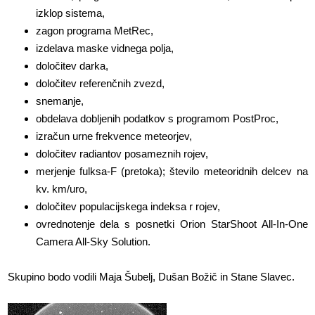
izklop sistema,
zagon programa MetRec,
izdelava maske vidnega polja,
določitev darka,
določitev referenčnih zvezd,
snemanje,
obdelava dobljenih podatkov s programom PostProc,
izračun urne frekvence meteorjev,
določitev radiantov posameznih rojev,
merjenje fulksa-F (pretoka); število meteoridnih delcev na
kv. km/uro,
določitev populacijskega indeksa r rojev,
ovrednotenje dela s posnetki Orion StarShoot All-In-One
Camera All-Sky Solution.
Skupino bodo vodili Maja Šubelj, Dušan Božič in Stane Slavec.