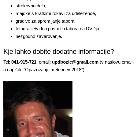
strokovno delo,
majčke s kratkimi rokavi za udeležence,
gradivo za spremljanje tabora,
fotografije/video posnetki tabora na DVDju,
nezgodno zavarovanje.
Kje lahko dobite dodatne informacije?
Tel:
041-915-721
, email:
updbozic@gmail.com
(v naslovu email-
a napišite "Opazovanje meteorjev 2018").